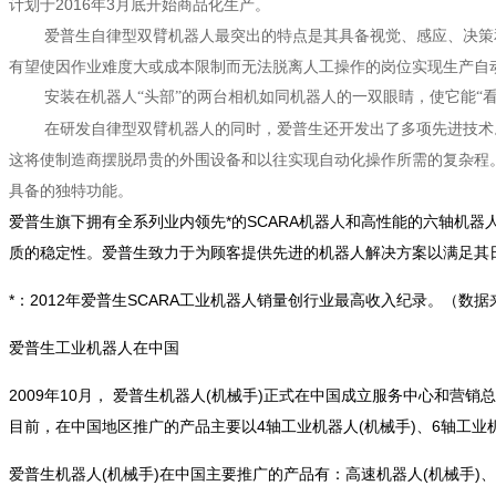
计划于2016年3月底开始商品化生产。
爱普生自律型双臂机器人最突出的特点是其具备视觉、感应、决策
有望使因作业难度大或成本限制而无法脱离人工操作的岗位实现生产自
安装在机器人“头部”的两台
相机
如同机器人的一双眼睛，使它能“
在研发自律型双臂机器人的同时，爱普生还开发出了多项先进技术
这将使制造商摆脱昂贵的外围设备和以往实现自动化操作所需的复杂程
具备的独特功能。
爱普生旗下拥有全系列业内领先*的SCARA机器人和高性能的六轴机
质的稳定性。爱普生致力于为顾客提供先进的机器人解决方案以满足其
*：2012年爱普生SCARA工业机器人销量创行业最高收入纪录。（数据来
爱普生工业机器人在中国
2009年10月， 爱普生机器人(机械手)正式在中国成立服务中心和
目前，在中国地区推广的产品主要以4轴工业机器人(机械手)、6轴工业
爱普生机器人(机械手)在中国主要推广的产品有：高速机器人(机械手)、高